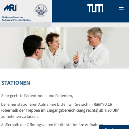
Menu
Klinikum rechts der Isar
Technische Universität München
Für 
Fach
Hau
Tea
Fort
STATIONEN
For
Sehr geehrte Patientinnen und Patienten,
bei einer stationären Aufnahme bitten wir Sie sich in
Raum 0.16
(oberhalb der Treppen im Eingangsbereich Gang rechts) ab 7.30 Uhr
aufnehmen zu lassen.
Außerhalb der Öffnungszeiten für die stationäre Aufnahme