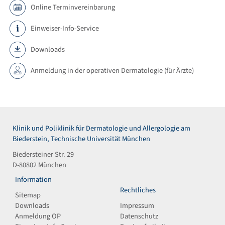
Online Terminvereinbarung
Einweiser-Info-Service
Downloads
Anmeldung in der operativen Dermatologie (für Ärzte)
Klinik und Poliklinik für Dermatologie und Allergologie am
Biederstein, Technische Universität München
Biedersteiner Str. 29
D-80802 München
Information
Rechtliches
Sitemap
Downloads
Impressum
Anmeldung OP
Datenschutz