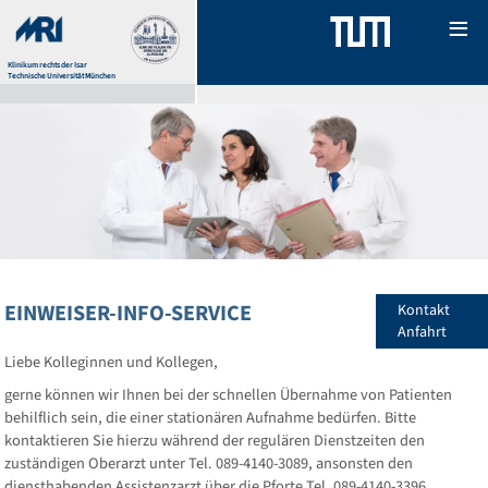
Menu
Klinikum rechts der Isar
Technische Universität München
Für 
Fach
Hau
Tea
Fort
EINWEISER-INFO-SERVICE
Kontakt
Anfahrt
For
Liebe Kolleginnen und Kollegen,
gerne können wir Ihnen bei der schnellen Übernahme von Patienten
behilflich sein, die einer stationären Aufnahme bedürfen. Bitte
kontaktieren Sie hierzu während der regulären Dienstzeiten den
zuständigen Oberarzt unter Tel. 089-4140-3089, ansonsten den
diensthabenden Assistenzarzt über die Pforte Tel. 089-4140-3396.